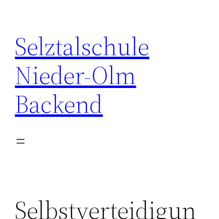
Zum
Inhalt
Selztalschule
springen
Nieder-Olm
Backend
Selbstverteidigun